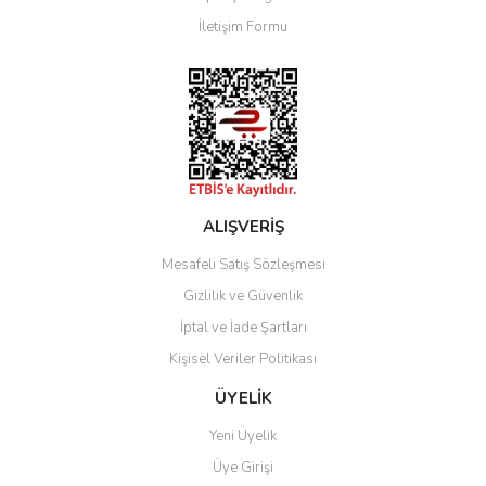
Ürün bilgilerinde hatalar bulunuyor.
İletişim Formu
Ürün fiyatı diğer sitelerden daha pahalı.
Bu ürüne benzer farklı alternatifler olmalı.
Gönder
ALIŞVERİŞ
Mesafeli Satış Sözleşmesi
Gizlilik ve Güvenlik
İptal ve İade Şartları
Kişisel Veriler Politikası
ÜYELİK
Yeni Üyelik
Üye Girişi