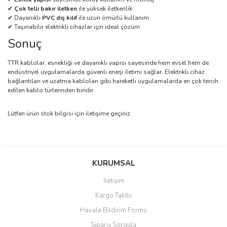
✔
Çok telli bakır iletken
ile yüksek iletkenlik
✔ Dayanıklı
PVC dış kılıf
ile uzun ömürlü kullanım
✔ Taşınabilir elektrikli cihazlar için ideal çözüm
Sonuç
TTR kablolar, esnekliği ve dayanıklı yapısı sayesinde hem evsel hem de
endüstriyel uygulamalarda güvenli enerji iletimi sağlar. Elektrikli cihaz
bağlantıları ve uzatma kabloları gibi hareketli uygulamalarda en çok tercih
edilen kablo türlerinden biridir.
Lütfen ürün stok bilgisi için iletişime geçiniz.
Bu ürünün fiyat bilgisi, resim, ürün açıklamalarında ve diğer
konularda yetersiz gördüğünüz noktaları öneri formunu kullanarak
Bu ürüne ilk yorumu siz yapın!
KURUMSAL
tarafımıza iletebilirsiniz.
Görüş ve önerileriniz için teşekkür ederiz.
İletişim
Yorum Yaz
Kargo Takibi
Ürün resmi kalitesiz, bozuk veya görüntülenemiyor.
Havale Bildirim Formu
Ürün açıklamasında eksik bilgiler bulunuyor.
Sipariş Sorgula