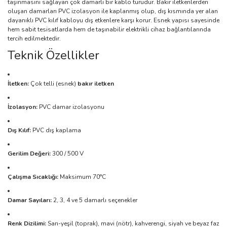
taşınmasını sağlayan çok damarlı bir kablo türüdür. Bakır iletkenlerden
oluşan damarları PVC izolasyon ile kaplanmış olup, dış kısmında yer alan
dayanıklı PVC kılıf kabloyu dış etkenlere karşı korur. Esnek yapısı sayesinde
hem sabit tesisatlarda hem de taşınabilir elektrikli cihaz bağlantılarında
tercih edilmektedir.
Teknik Özellikler
İletken:
Çok telli (esnek)
bakır iletken
İzolasyon:
PVC damar izolasyonu
Dış Kılıf:
PVC dış kaplama
Gerilim Değeri:
300 / 500 V
Çalışma Sıcaklığı:
Maksimum 70°C
Damar Sayıları:
2, 3, 4 ve 5 damarlı seçenekler
Renk Dizilimi:
Sarı-yeşil (toprak), mavi (nötr), kahverengi, siyah ve beyaz faz