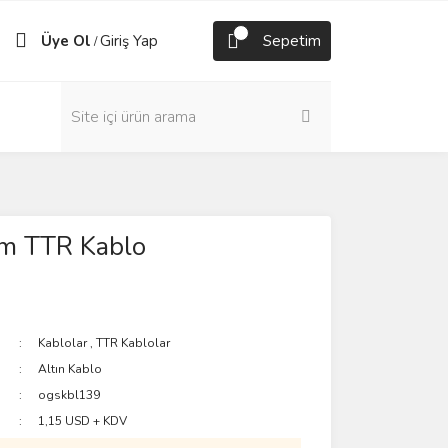
Üye Ol
Giriş Yap
Sepetim
/
m TTR Kablo
Kablolar
,
TTR Kablolar
Altın Kablo
ogskbl139
1,15 USD + KDV