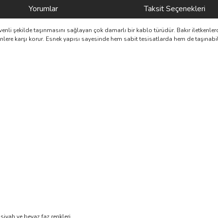
Yorumlar
Taksit Seçenekleri
güvenli şekilde taşınmasını sağlayan çok damarlı bir kablo türüdür. Bakır iletken
nlere karşı korur. Esnek yapısı sayesinde hem sabit tesisatlarda hem de taşınabilir
 siyah ve beyaz faz renkleri