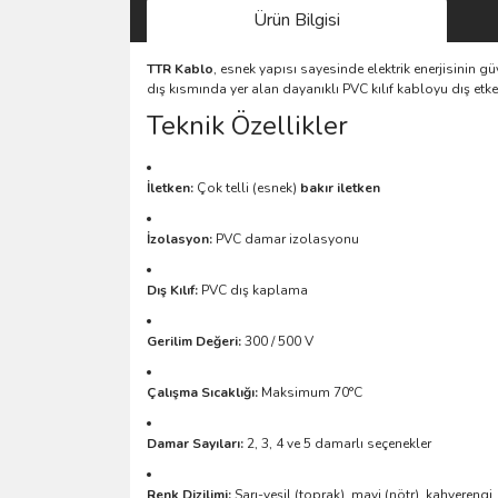
Ürün Bilgisi
TTR Kablo
, esnek yapısı sayesinde elektrik enerjisinin 
dış kısmında yer alan dayanıklı PVC kılıf kabloyu dış etke
Teknik Özellikler
İletken:
Çok telli (esnek)
bakır iletken
İzolasyon:
PVC damar izolasyonu
Dış Kılıf:
PVC dış kaplama
Gerilim Değeri:
300 / 500 V
Çalışma Sıcaklığı:
Maksimum 70°C
Damar Sayıları:
2, 3, 4 ve 5 damarlı seçenekler
Renk Dizilimi:
Sarı-yeşil (toprak), mavi (nötr), kahverengi,