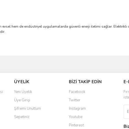
evsel hem de endüstriyel uygulamalarda güvenli enerji iletimi sağlar. Elektrikli c
dir.
ve diğer konularda yetersiz gördüğünüz noktaları öneri formunu kullanarak taraf
Bu ürüne ilk yorumu siz yapın!
ÜYELİK
BİZİ TAKİP EDİN
E-
r.
Yorum Yaz
si
Yeni Üyelik
Facebook
Fır
ist
Üye Girişi
Twitter
Şifremi Unuttum
Instagram
Sepetiniz
Youtube
Pinterest
Bi