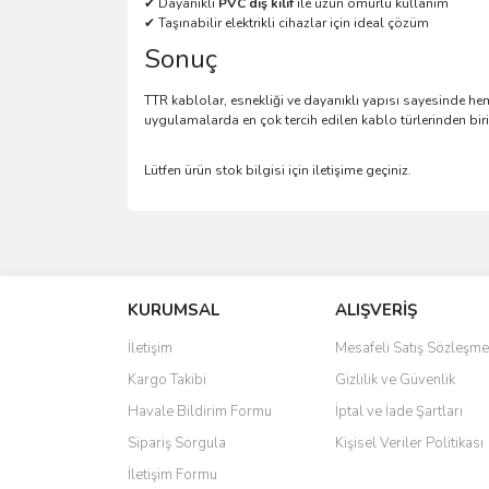
✔ Dayanıklı
PVC dış kılıf
ile uzun ömürlü kullanım
✔ Taşınabilir elektrikli cihazlar için ideal çözüm
Sonuç
TTR kablolar, esnekliği ve dayanıklı yapısı sayesinde hem 
uygulamalarda en çok tercih edilen kablo türlerinden biri
Lütfen ürün stok bilgisi için iletişime geçiniz.
Bu ürünün fiyat bilgisi, resim, ürün açıklamalarında 
Görüş ve önerileriniz için teşekkür ederiz.
KURUMSAL
ALIŞVERİŞ
Ürün resmi kalitesiz, bozuk veya görüntülenemiyo
Ürün açıklamasında eksik bilgiler bulunuyor.
İletişim
Mesafeli Satış Sözleşme
Ürün bilgilerinde hatalar bulunuyor.
Kargo Takibi
Gizlilik ve Güvenlik
Ürün fiyatı diğer sitelerden daha pahalı.
Havale Bildirim Formu
İptal ve İade Şartları
Bu ürüne benzer farklı alternatifler olmalı.
Sipariş Sorgula
Kişisel Veriler Politikası
İletişim Formu