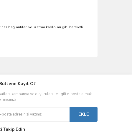
ihaz bağlantıları ve uzatma kabloları gibi hareketli
ımıza iletebilirsiniz.
Bültene Kayıt Ol!
satları, kampanya ve duyuruları ile ilgili e-posta almak
er misiniz?
EKLE
zi Takip Edin