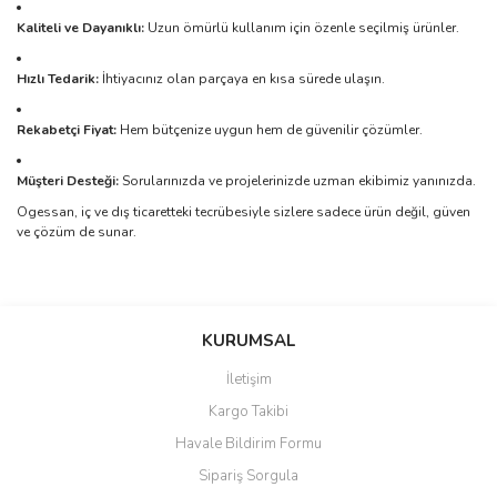
Kaliteli ve Dayanıklı:
Uzun ömürlü kullanım için özenle seçilmiş ürünler.
Hızlı Tedarik:
İhtiyacınız olan parçaya en kısa sürede ulaşın.
Rekabetçi Fiyat:
Hem bütçenize uygun hem de güvenilir çözümler.
Müşteri Desteği:
Sorularınızda ve projelerinizde uzman ekibimiz yanınızda.
Ogessan, iç ve dış ticaretteki tecrübesiyle sizlere sadece ürün değil, güven
ve çözüm de sunar.
Bu ürünün fiyat bilgisi, resim, ürün açıklamalarında ve diğer
konularda yetersiz gördüğünüz noktaları öneri formunu kullanarak
Bu ürüne ilk yorumu siz yapın!
KURUMSAL
tarafımıza iletebilirsiniz.
Görüş ve önerileriniz için teşekkür ederiz.
İletişim
Yorum Yaz
Kargo Takibi
Ürün resmi kalitesiz, bozuk veya görüntülenemiyor.
Havale Bildirim Formu
Ürün açıklamasında eksik bilgiler bulunuyor.
Sipariş Sorgula
Ürün bilgilerinde hatalar bulunuyor.