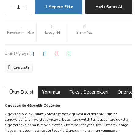
Sepete Ekle
Hızlı Satın Al
Tavsiye Et
Yorum Yaz
Ürün Paylaş :
Karşılaştır
Ürün Bilgisi
Yorumlar
Taksit Seçenekleri
Önerilerin
Ogessan ile Güvenilir Çözümler
Ogessan olarak, işinizi kolaylaştıracak güvenilir elektronik ürünler
sunuyoruz. Ürün portföyümüzde; butonlar, switch’ler, buzzer’lar, soketler,
sigortalar ve daha birçok elektronik komponent yer alıyor. İster tek parça
ihtiyacınız olsun ister toplu tedarik, Ogessan her zaman yanınızda.