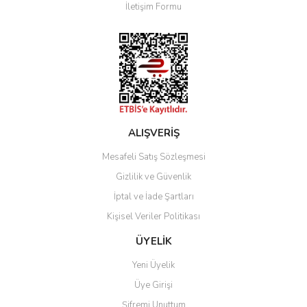
İletişim Formu
Ürün fiyatı diğer sitelerden daha pahalı.
Bu ürüne benzer farklı alternatifler olmalı.
Gönder
ALIŞVERİŞ
Mesafeli Satış Sözleşmesi
Gizlilik ve Güvenlik
İptal ve İade Şartları
Kişisel Veriler Politikası
ÜYELİK
Yeni Üyelik
Üye Girişi
Şifremi Unuttum