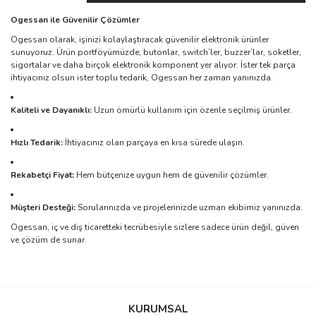
Ogessan ile Güvenilir Çözümler
Ogessan olarak, işinizi kolaylaştıracak güvenilir elektronik ürünler
sunuyoruz. Ürün portföyümüzde; butonlar, switch’ler, buzzer’lar, soketler,
sigortalar ve daha birçok elektronik komponent yer alıyor. İster tek parça
ihtiyacınız olsun ister toplu tedarik, Ogessan her zaman yanınızda.
Kaliteli ve Dayanıklı:
Uzun ömürlü kullanım için özenle seçilmiş ürünler.
Hızlı Tedarik:
İhtiyacınız olan parçaya en kısa sürede ulaşın.
Rekabetçi Fiyat:
Hem bütçenize uygun hem de güvenilir çözümler.
Müşteri Desteği:
Sorularınızda ve projelerinizde uzman ekibimiz yanınızda.
Ogessan, iç ve dış ticaretteki tecrübesiyle sizlere sadece ürün değil, güven
ve çözüm de sunar.
Bu ürünün fiyat bilgisi, resim, ürün açıklamalarında ve diğer
konularda yetersiz gördüğünüz noktaları öneri formunu kullanarak
Bu ürüne ilk yorumu siz yapın!
KURUMSAL
tarafımıza iletebilirsiniz.