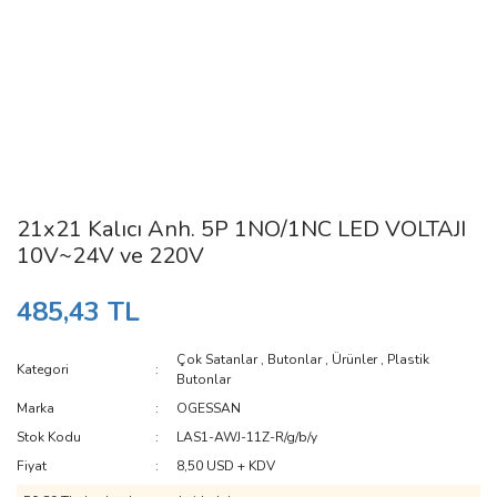
21x21 Kalıcı Anh. 5P 1NO/1NC LED VOLTAJI
10V~24V ve 220V
485,43 TL
Çok Satanlar
,
Butonlar
,
Ürünler
,
Plastik
Kategori
Butonlar
Marka
OGESSAN
Stok Kodu
LAS1-AWJ-11Z-R/g/b/y
Fiyat
8,50 USD + KDV