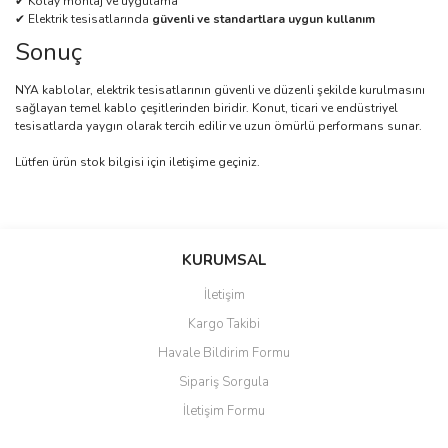
✔ Kolay montaj ve uygulama
✔ Elektrik tesisatlarında
güvenli ve standartlara uygun kullanım
Sonuç
NYA kablolar, elektrik tesisatlarının güvenli ve düzenli şekilde kurulmasını
sağlayan temel kablo çeşitlerinden biridir. Konut, ticari ve endüstriyel
tesisatlarda yaygın olarak tercih edilir ve uzun ömürlü performans sunar.
Lütfen ürün stok bilgisi için iletişime geçiniz.
Bu ürünün fiyat bilgisi, resim, ürün açıklamalarında ve diğer
konularda yetersiz gördüğünüz noktaları öneri formunu kullanarak
Bu ürüne ilk yorumu siz yapın!
KURUMSAL
tarafımıza iletebilirsiniz.
Görüş ve önerileriniz için teşekkür ederiz.
İletişim
Yorum Yaz
Kargo Takibi
Ürün resmi kalitesiz, bozuk veya görüntülenemiyor.
Havale Bildirim Formu
Ürün açıklamasında eksik bilgiler bulunuyor.
Sipariş Sorgula
Ürün bilgilerinde hatalar bulunuyor.
İletişim Formu
Ürün fiyatı diğer sitelerden daha pahalı.
Bu ürüne benzer farklı alternatifler olmalı.