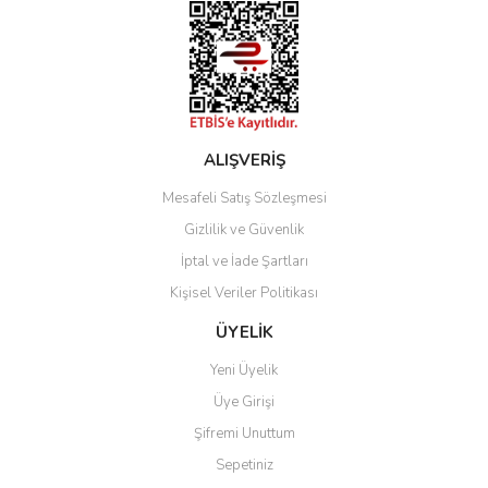
Gönder
ALIŞVERİŞ
Mesafeli Satış Sözleşmesi
Gizlilik ve Güvenlik
İptal ve İade Şartları
Kişisel Veriler Politikası
ÜYELİK
Yeni Üyelik
Üye Girişi
Şifremi Unuttum
Sepetiniz