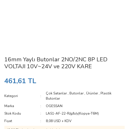
16mm Yaylı Butonlar 2NO/2NC 8P LED
VOLTAJI 10V~24V ve 220V KARE
461,61 TL
Çok Satanlar
,
Butonlar
,
Ürünler
,
Plastik
Kategori
Butonlar
Marka
OGESSAN
Stok Kodu
LAS1-AF-22-R/g/b/y(Kopya-T6M)
Fiyat
8,08 USD + KDV