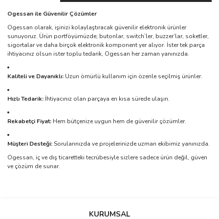
Ogessan ile Güvenilir Çözümler
Ogessan olarak, işinizi kolaylaştıracak güvenilir elektronik ürünler
sunuyoruz. Ürün portföyümüzde; butonlar, switch’ler, buzzer’lar, soketler,
sigortalar ve daha birçok elektronik komponent yer alıyor. İster tek parça
ihtiyacınız olsun ister toplu tedarik, Ogessan her zaman yanınızda.
Kaliteli ve Dayanıklı:
Uzun ömürlü kullanım için özenle seçilmiş ürünler.
Hızlı Tedarik:
İhtiyacınız olan parçaya en kısa sürede ulaşın.
Rekabetçi Fiyat:
Hem bütçenize uygun hem de güvenilir çözümler.
Müşteri Desteği:
Sorularınızda ve projelerinizde uzman ekibimiz yanınızda.
Ogessan, iç ve dış ticaretteki tecrübesiyle sizlere sadece ürün değil, güven
ve çözüm de sunar.
Bu ürünün fiyat bilgisi, resim, ürün açıklamalarında ve diğer
konularda yetersiz gördüğünüz noktaları öneri formunu kullanarak
Bu ürüne ilk yorumu siz yapın!
KURUMSAL
tarafımıza iletebilirsiniz.