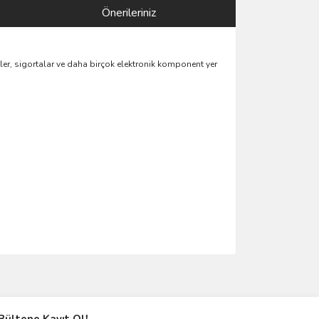
Önerileriniz
tler, sigortalar ve daha birçok elektronik komponent yer
ımıza iletebilirsiniz.
Bültene Kayıt Ol!