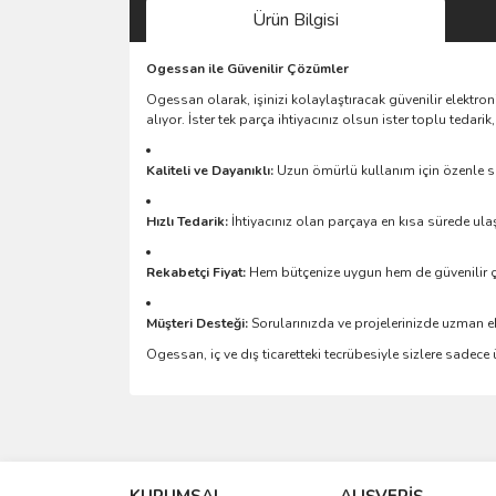
Ürün Bilgisi
Ogessan ile Güvenilir Çözümler
Ogessan olarak, işinizi kolaylaştıracak güvenilir elektro
alıyor. İster tek parça ihtiyacınız olsun ister toplu teda
Kaliteli ve Dayanıklı:
Uzun ömürlü kullanım için özenle se
Hızlı Tedarik:
İhtiyacınız olan parçaya en kısa sürede ulaş
Rekabetçi Fiyat:
Hem bütçenize uygun hem de güvenilir 
Müşteri Desteği:
Sorularınızda ve projelerinizde uzman e
Ogessan, iç ve dış ticaretteki tecrübesiyle sizlere sadec
Bu ürünün fiyat bilgisi, resim, ürün açıklamalarında 
Görüş ve önerileriniz için teşekkür ederiz.
KURUMSAL
ALIŞVERİŞ