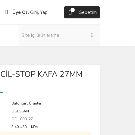
Üye Ol
Giriş Yap
Sepetim
/
CİL-STOP KAFA 27MM
L
Butonlar
,
Ürünler
OGESSAN
OE-180D-27
3,40 USD + KDV