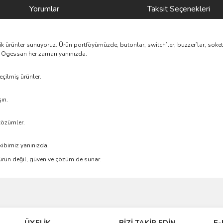
Yorumlar
Taksit Seçenekleri
nik ürünler sunuyoruz. Ürün portföyümüzde; butonlar, switch’ler, buzzer’lar, soke
rik, Ogessan her zaman yanınızda.
çilmiş ürünler.
ın.
çözümler.
kibimiz yanınızda.
e ürün değil, güven ve çözüm de sunar.
ve diğer konularda yetersiz gördüğünüz noktaları öneri formunu kullanarak taraf
Bu ürüne ilk yorumu siz yapın!
ÜYELİK
BİZİ TAKİP EDİN
E-