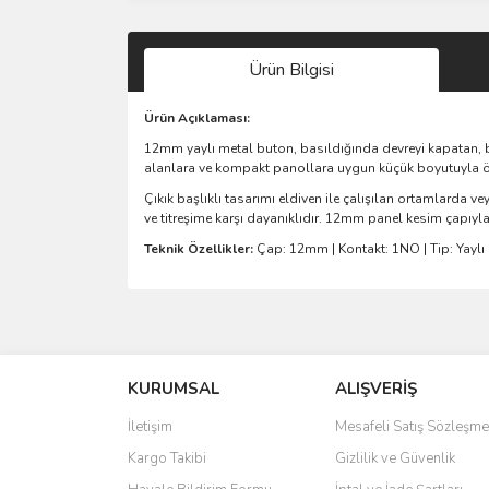
Ürün Bilgisi
Ürün Açıklaması:
12mm yaylı metal buton, basıldığında devreyi kapatan, b
alanlara ve kompakt panollara uygun küçük boyutuyla ö
Çıkık başlıklı tasarımı eldiven ile çalışılan ortamlarda
ve titreşime karşı dayanıklıdır. 12mm panel kesim çapıyl
Teknik Özellikler:
Çap: 12mm | Kontakt: 1NO | Tip: Yaylı (
Bu ürünün fiyat bilgisi, resim, ürün açıklamalarında 
Görüş ve önerileriniz için teşekkür ederiz.
KURUMSAL
ALIŞVERİŞ
Ürün resmi kalitesiz, bozuk veya görüntülenemiyo
Ürün açıklamasında eksik bilgiler bulunuyor.
İletişim
Mesafeli Satış Sözleşme
Ürün bilgilerinde hatalar bulunuyor.
Kargo Takibi
Gizlilik ve Güvenlik
Ürün fiyatı diğer sitelerden daha pahalı.