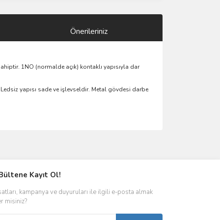
Önerileriniz
hiptir. 1NO (normalde açık) kontaklı yapısıyla dar
 Ledsiz yapısı sade ve işlevseldir. Metal gövdesi darbe
ımıza iletebilirsiniz.
Bültene Kayıt Ol!
satları, kampanya ve duyuruları ile ilgili e-posta almak
er misiniz?