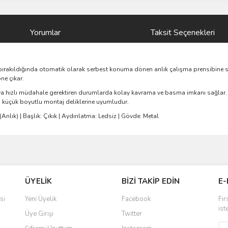
Yorumlar
Taksit Seçenekleri
ırakıldığında otomatik olarak serbest konuma dönen anlık çalışma prensibine sa
ne çıkar.
 veya hızlı müdahale gerektiren durumlarda kolay kavrama ve basma imkanı sağlar.
a küçük boyutlu montaj deliklerine uyumludur.
Anlık) | Başlık: Çıkık | Aydınlatma: Ledsiz | Gövde: Metal
ve diğer konularda yetersiz gördüğünüz noktaları öneri formunu kullanarak taraf
Bu ürüne ilk yorumu siz yapın!
ÜYELİK
BİZİ TAKİP EDİN
E-
r.
Yorum Yaz
si
Yeni Üyelik
Facebook
Fır
ist
Üye Girişi
Twitter