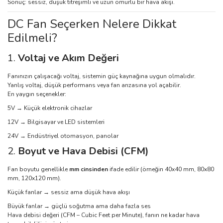
Sonuç: sessiz, düşük titreşimli ve uzun ömürlü bir hava akışı.
DC Fan Seçerken Nelere Dikkat
Edilmeli?
1.
Voltaj ve Akım Değeri
Fanınızın çalışacağı voltaj, sistemin güç kaynağına uygun olmalıdır.
Yanlış voltaj, düşük performans veya fan arızasına yol açabilir.
En yaygın seçenekler:
5V → Küçük elektronik cihazlar
12V → Bilgisayar ve LED sistemleri
24V → Endüstriyel otomasyon, panolar
2.
Boyut ve Hava Debisi (CFM)
Fan boyutu genellikle
mm cinsinden
ifade edilir (örneğin 40x40 mm, 80x80
mm, 120x120 mm).
Küçük fanlar → sessiz ama düşük hava akışı
Büyük fanlar → güçlü soğutma ama daha fazla ses
Hava debisi değeri (CFM – Cubic Feet per Minute), fanın ne kadar hava