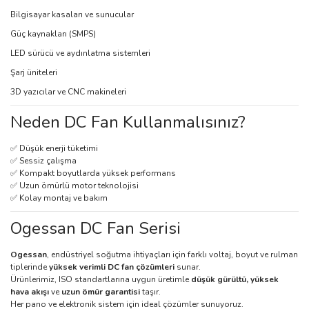
Bilgisayar kasaları ve sunucular
Güç kaynakları (SMPS)
LED sürücü ve aydınlatma sistemleri
Şarj üniteleri
3D yazıcılar ve CNC makineleri
Neden DC Fan Kullanmalısınız?
✅ Düşük enerji tüketimi
✅ Sessiz çalışma
✅ Kompakt boyutlarda yüksek performans
✅ Uzun ömürlü motor teknolojisi
✅ Kolay montaj ve bakım
Ogessan DC Fan Serisi
Ogessan
, endüstriyel soğutma ihtiyaçları için farklı voltaj, boyut ve rulman
tiplerinde
yüksek verimli DC fan çözümleri
sunar.
Ürünlerimiz, ISO standartlarına uygun üretimle
düşük gürültü, yüksek
hava akışı
ve
uzun ömür garantisi
taşır.
Her pano ve elektronik sistem için ideal çözümler sunuyoruz.