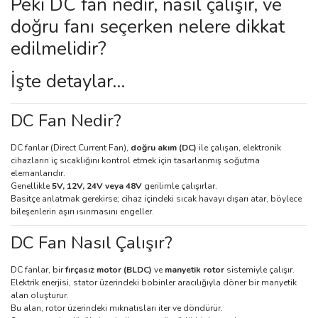
Peki DC fan nedir, nasıl çalışır, ve
doğru fanı seçerken nelere dikkat
edilmelidir?
İşte detaylar…
DC Fan Nedir?
DC fanlar (Direct Current Fan),
doğru akım (DC)
ile çalışan, elektronik
cihazların iç sıcaklığını kontrol etmek için tasarlanmış soğutma
elemanlarıdır.
Genellikle
5V, 12V, 24V veya 48V
gerilimle çalışırlar.
Basitçe anlatmak gerekirse; cihaz içindeki sıcak havayı dışarı atar, böylece
bileşenlerin aşırı ısınmasını engeller.
DC Fan Nasıl Çalışır?
DC fanlar, bir
fırçasız motor (BLDC)
ve
manyetik rotor
sistemiyle çalışır.
Elektrik enerjisi, stator üzerindeki bobinler aracılığıyla döner bir manyetik
alan oluşturur.
Bu alan, rotor üzerindeki mıknatısları iter ve döndürür.