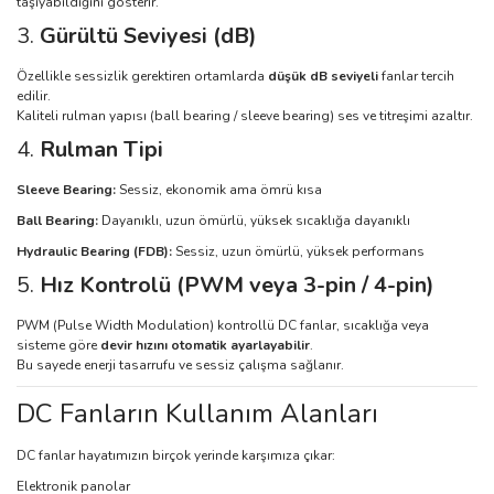
taşıyabildiğini gösterir.
3.
Gürültü Seviyesi (dB)
Özellikle sessizlik gerektiren ortamlarda
düşük dB seviyeli
fanlar tercih
edilir.
Kaliteli rulman yapısı (ball bearing / sleeve bearing) ses ve titreşimi azaltır.
4.
Rulman Tipi
Sleeve Bearing:
Sessiz, ekonomik ama ömrü kısa
Ball Bearing:
Dayanıklı, uzun ömürlü, yüksek sıcaklığa dayanıklı
Hydraulic Bearing (FDB):
Sessiz, uzun ömürlü, yüksek performans
5.
Hız Kontrolü (PWM veya 3-pin / 4-pin)
PWM (Pulse Width Modulation) kontrollü DC fanlar, sıcaklığa veya
sisteme göre
devir hızını otomatik ayarlayabilir
.
Bu sayede enerji tasarrufu ve sessiz çalışma sağlanır.
DC Fanların Kullanım Alanları
DC fanlar hayatımızın birçok yerinde karşımıza çıkar:
Elektronik panolar